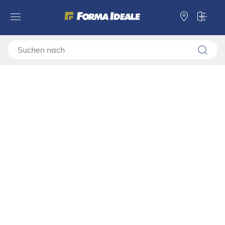
Forma Ideale
Vitrinen und Wohnzimmerwände
Vitrinen
Vitrine VALENCIA POP 2K
Vitrine VALENCIA POP 2K
11011382
Artikel in Ihrem Heim ansehen
Video-Montageanleitung