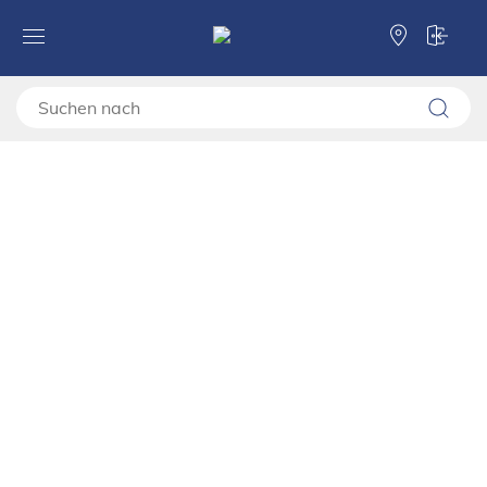
Forma Ideale
Büro-und Arbeitsmöbel
Computertische
Computertische
Computertische
Kategorien
Computertische
Filter
Sortierung
Standard
Preis aufsteigend