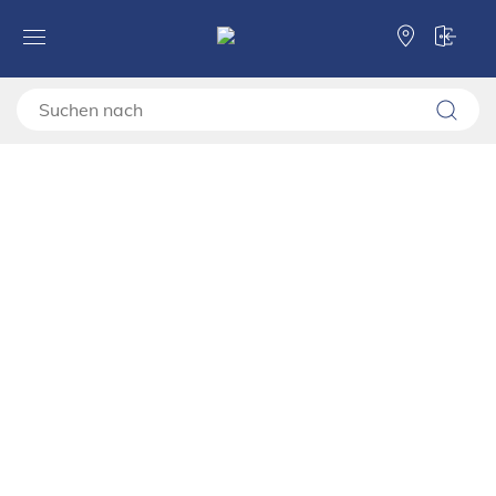
Forma Ideale
Wohnzimmer
Wohnzimmer
Vitrinen und Wohnzimmerwände
TV Regale
Gepolsterte Möbel
Couchtische
Regale
Kommoden und Nachttische