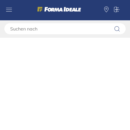
Forma Ideale
TV Regale
TV Regale
TV SCHRANK VALENCIA TV 150 3K1F
TV SCHRANK VALENCIA TV 150
3K1F
11011386
Artikel in Ihrem Heim ansehen
Video-Montageanleitung