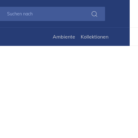
Ambiente
Kollektionen
t COLHIDA 160
"Da
Deko
A 160
und
eleg
Gru
Mat
200 
Bele
und 
Das
Sch
mod