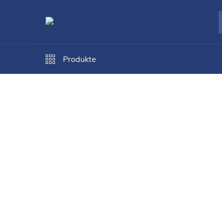
Produkte
Forma Ideale
Betten
Doppelbetten
Doppelbet
Doppelbett COLHID
11015089