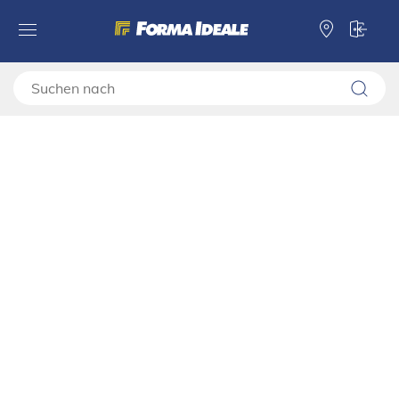
Bettboden 160 D
Forma Ideale
Betten
Bettboden 160 D
11011269
Der Bettenboden 160 D stellt eine Zusatzausstattung für Betten mit
Standardabmessungen dar.
Wir empfehlen
Bettboden 160 D