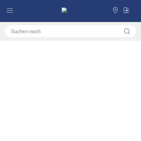
Forma Ideale
Betten
Doppelbetten
Das Doppelbett ARBELA 160
Das Doppelbett ARBELA 160
11014144