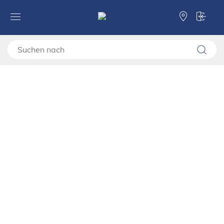
Forma Ideale
Vitrinen und Wohnzimmerwände
Vitrinen
Vitrine LAVAL 1K VS1 193
Vitrine LAVAL 1K VS1 193
11014534