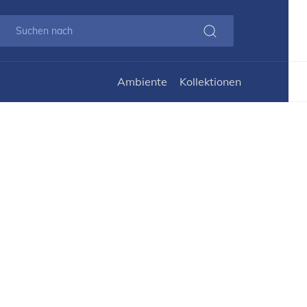
Ambiente
Kollektionen
den
Kommode BEDFORD 162 4K2F4V
Die
weiß
Eic
162 4K2F4V
nat
zwe
ger
org
von 
Die
BED
rust
ausz