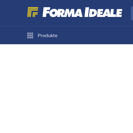
Produkte
Forma Ideale
Kommoden und Nachttische
Kommo
Kommode BEDFORD 
11015126